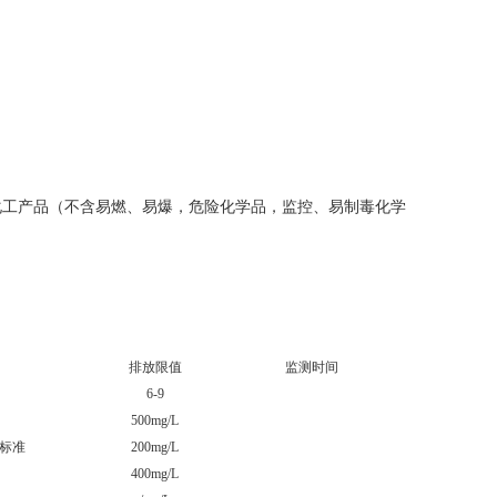
化工产品（不含易燃、易爆，危险化学品，监控、易制毒化学
排放限值
监测时间
监测
6-9
7.
500mg/L
113
放标准
200mg/L
34.4
400mg/L
32m