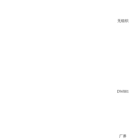
无组织
DW001
厂界