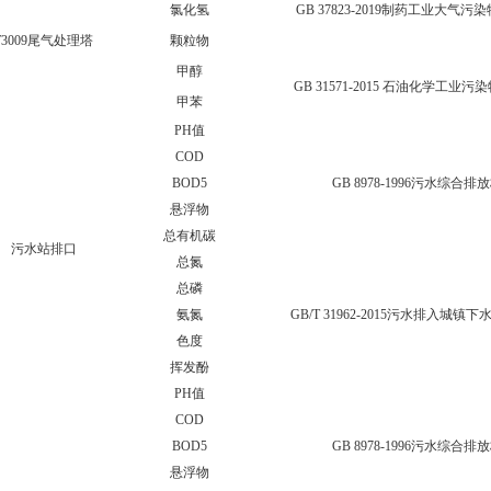
氯化氢
GB 37823-2019制药工业大气
T3009尾气处理塔
颗粒物
甲醇
GB 31571-2015 石油化学工业
甲苯
PH值
COD
BOD5
GB 8978-1996污水综合排
悬浮物
总有机碳
污水站排口
总氮
总磷
氨氮
GB/T 31962-2015污水排入城镇
色度
挥发酚
PH值
COD
BOD5
GB 8978-1996污水综合排
悬浮物