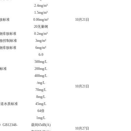
2.4mg/m³
0mg
1.5mg/m³
0.14
物排放标准
0.06mg/m³
10月21日
0.005
20无量纲
＜10
污染物排放标准
0.2mg/m³
0mg
物排放控制标准
3mg/m³
0.57
污染物排放标准
6mg/m³
0.86
6-9
8.
500mg/L
138
放标准
200mg/L
42.5
400mg/L
29m
/mg/L
94.8
10月21日
70mg/L
46.2
8mg/L
1.12
下水道水质标准
45mg/L
5.18
64倍
2
1mg/L
0m
12348-
昼间65dB(A)
昼间57
10月27日