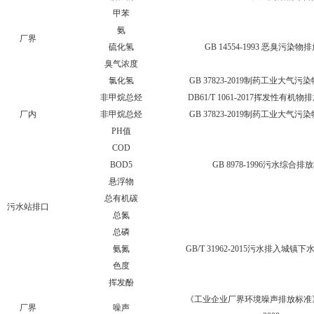
甲苯
氨
厂界
硫化氢
GB 14554-1993 恶臭污染
臭气浓度
氯化氢
GB 37823-2019制药工业大气
非甲烷总烃
DB61/T 1061-2017挥发性有机
厂内
非甲烷总烃
GB 37823-2019制药工业大气
PH值
COD
BOD5
GB 8978-1996污水综合排
悬浮物
总有机碳
污水站排口
总氮
总磷
氨氮
GB/T 31962-2015污水排入城镇
色度
挥发酚
《工业企业厂界环境噪声排放标准》GB
厂界
噪声