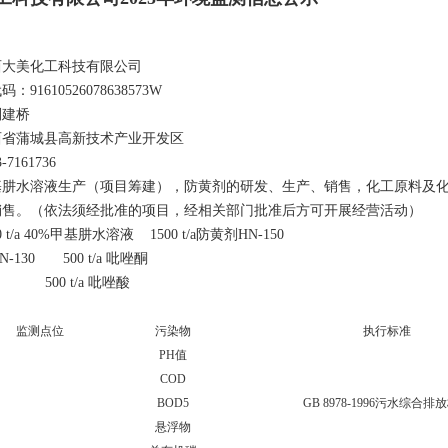
西大美化工科技有限公司
1610526078638573W
刘建桥
西省蒲城县高新技术产业开发区
7161736
基肼水溶液生产（项目筹建），防黄剂的研发、生产、销售，化工原料及
销售。（依法须经批准的项目，经相关部门批准后方可开展经营活动）
t/a 40%甲基肼水溶液 1500 t/a防黄剂HN-150
HN-130 500 t/a 吡唑酮
氮唑 500 t/a 吡唑酸
监测点位
污染物
执行标准
PH值
COD
BOD5
GB 8978-1996污水综合排
悬浮物